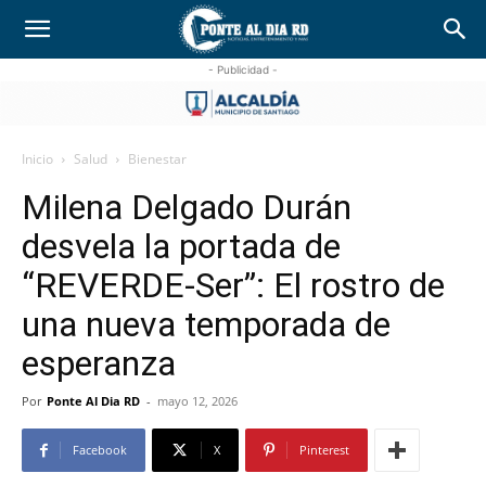
- Publicidad -
Inicio
Salud
Bienestar
Milena Delgado Durán
desvela la portada de
“REVERDE-Ser”: El rostro de
una nueva temporada de
esperanza
Por
Ponte Al Dia RD
-
mayo 12, 2026
Facebook
X
Pinterest