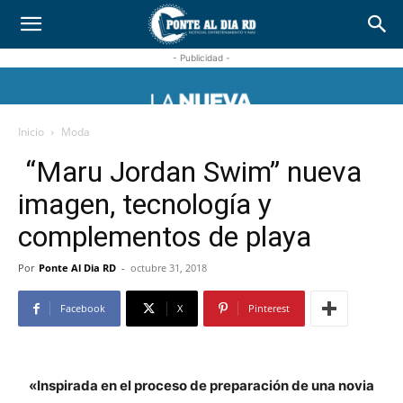
- Publicidad -
Inicio
Moda
“Maru Jordan Swim” nueva
imagen, tecnología y
complementos de playa
Por
Ponte Al Dia RD
-
octubre 31, 2018
Facebook
X
Pinterest
«Inspirada en el proceso de preparación de una novia