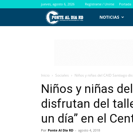
jueves, agosto 6, 2026
Registrarse / Unirse
Portada
PontealdiaRD.com
NOTICIAS
Inicio
Sociales
Niños y niñas del CAID Santiago disf
Niños y niñas de
disfrutan del tal
un día” en el Ce
Por
Ponte Al Dia RD
-
agosto 4, 2018