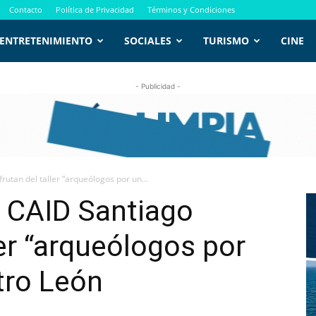
Contacto
Política de Privacidad
Términos y Condiciones
ENTRETENIMIENTO
SOCIALES
TURISMO
CINE
- Publicidad -
rutan del taller “arqueólogos por un...
l CAID Santiago
ler “arqueólogos por
ntro León