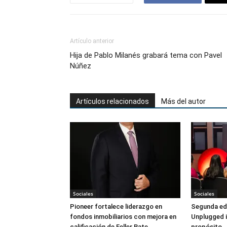
Artículo anterior
Hija de Pablo Milanés grabará tema con Pavel
Núñez
Artículos relacionados
Más del autor
Sociales
Sociales
Pioneer fortalece liderazgo en
Segunda ed
fondos inmobiliarios con mejora en
Unplugged i
calificación de Feller Rate
propósito