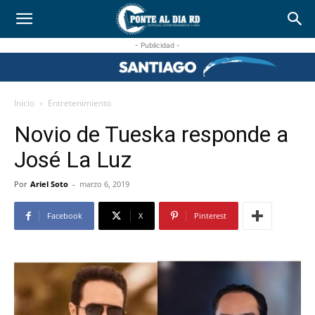
- Publicidad -
Inicio
Entretenimiento
Novio de Tueska responde a
José La Luz
Por
Ariel Soto
-
marzo 6, 2019
Facebook
X
Pinterest