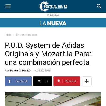
- Publicidad -
Inicio
Entretenimiento
P.O.D. System de Adidas
Originals y Mozart la Para:
una combinación perfecta
Por
Ponte Al Dia RD
-
abril 30, 2019
Facebook
X
Pinterest