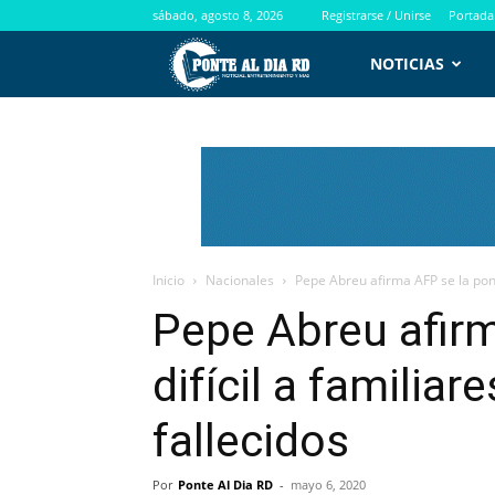
sábado, agosto 8, 2026
Registrarse / Unirse
Portada
PontealdiaRD.com
NOTICIAS
Inicio
Nacionales
Pepe Abreu afirma AFP se la ponen
Pepe Abreu afir
difícil a familiar
fallecidos
Por
Ponte Al Dia RD
-
mayo 6, 2020