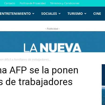
Contacto
Política de Privacidad
Términos y Condiciones
ENTRETENIMIENTO
SOCIALES
TURISMO
CINE
- Publicidad -
 difícil a familiares de trabajadores...
ma AFP se la ponen
es de trabajadores