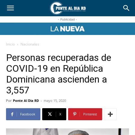
- Publicidad -
Inicio
Nacionales
Personas recuperadas de
COVID-19 en República
Dominicana ascienden a
3,557
Por
Ponte Al Dia RD
-
mayo 15, 2020
Facebook
X
Pinterest