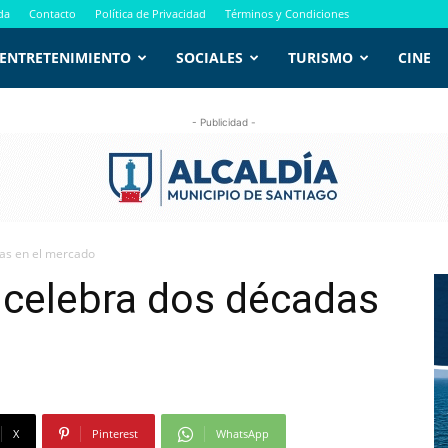
da
Contacto
Política de Privacidad
Términos y Condiciones
ENTRETENIMIENTO
SOCIALES
TURISMO
CINE
- Publicidad -
das en el mercado
 celebra dos décadas
X
Pinterest
WhatsApp