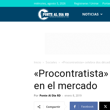
miércoles, agosto 5, 2026
Registrarse / Unirse
Porta
PontealdiaRD.com
NOTICIAS
Inicio
Sociales
«Procontratista» celebra dos déca
«Procontratista»
en el mercado
Por
Ponte Al Dia RD
-
enero 8, 2019
Facebook
Compartir