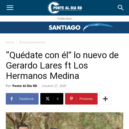
- Publicidad -
Inicio
Entretenimiento
“Quédate con él” lo nuevo de
Gerardo Lares ft Los
Hermanos Medina
Por
Ponte Al Dia RD
-
octubre 27, 2020
Facebook
X
Pinterest