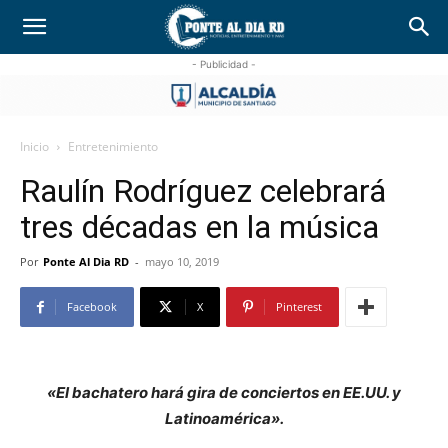
- Publicidad -
Inicio
Entretenimiento
Raulín Rodríguez celebrará
tres décadas en la música
Por
Ponte Al Dia RD
-
mayo 10, 2019
Facebook
X
Pinterest
«El bachatero hará gira de conciertos en EE.UU. y
Latinoamérica».