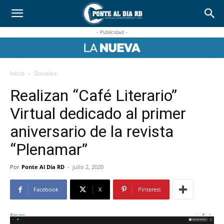
- Publicidad -
Inicio
Sociales
Realizan “Café Literario”
Virtual dedicado al primer
aniversario de la revista
“Plenamar”
Por
Ponte Al Dia RD
-
julio 2, 2020
Facebook
X
Pinterest