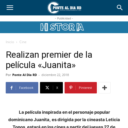
- Publicidad -
Inicio
Cine
Realizan premier de la
película «Juanita»
Por
Ponte Al Dia RD
-
diciembre 22, 2018
Facebook
X
Pinterest
La película inspirada en el personaje popular
dominicano Juanita,
es dirigida por la cineasta Leticia
Tonos, estará en los cines a partir del jueves 27 de