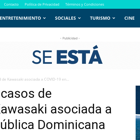
Contacto
Política de Privacidad
Términos y Condiciones
ENTRETENIMIENTO
SOCIALES
TURISMO
CINE
- Publicidad -
 de Kawasaki asociada a COVID-19 en...
 casos de
awasaki asociada a
ública Dominicana