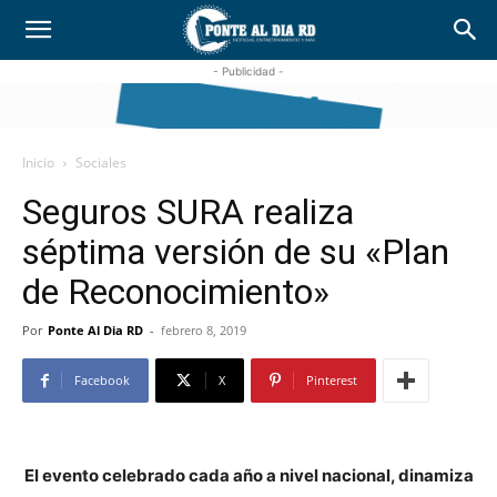
- Publicidad -
Inicio
Sociales
Seguros SURA realiza
séptima versión de su «Plan
de Reconocimiento»
Por
Ponte Al Dia RD
-
febrero 8, 2019
Facebook
X
Pinterest
El evento celebrado cada año a nivel nacional, dinamiza