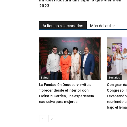
Infraestructura anticipa lo que viene en
2023
Artículos relacionados
Más del autor
Salud
Sociales
La Fundación Oncoserv invita a
Con gran éxi
florecer desde el interior con
Congreso In
Holistic Garden, una experiencia
Levantando 
exclusiva para mujeres
reuniendo a
bajo el lema