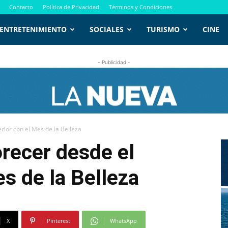
Contacto
Política de Privacidad
Términos y Condiciones
ENTRETENIMIENTO
SOCIALES
TURISMO
CINE
- Publicidad -
terior con el Mes de la Belleza
lorecer desde el
es de la Belleza
X
Pinterest
WhatsApp