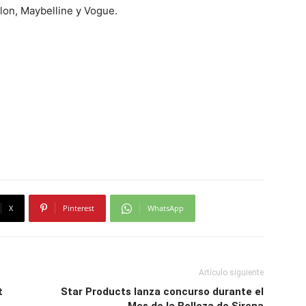
lon, Maybelline y Vogue.
X
Pinterest
WhatsApp
Artículo siguiente
t
Star Products lanza concurso durante el