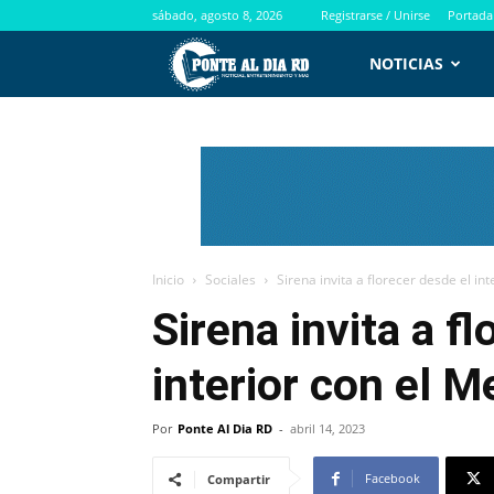
sábado, agosto 8, 2026
Registrarse / Unirse
Portada
PontealdiaRD.com
NOTICIAS
Inicio
Sociales
Sirena invita a florecer desde el in
Sirena
invita a f
interior con el M
Por
Ponte Al Dia RD
-
abril 14, 2023
Facebook
Compartir