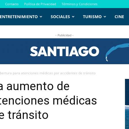
Contacto
Política de Privacidad
Términos y Condiciones
ENTRETENIMIENTO
SOCIALES
TURISMO
CINE
- Publicidad -
bertura para atenciones médicas por accidentes de tránsito
a aumento de
atenciones médicas
e tránsito