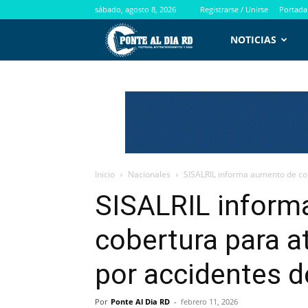
sábado, agosto 8, 2026
Registrarse / Unirse
Portada
PontealdiaRD.com
NOTICIAS
Inicio
Nacionales
SISALRIL informa aumento de co
SISALRIL inform
cobertura para 
por accidentes d
Por
Ponte Al Dia RD
-
febrero 11, 2026