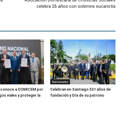
ra
Asociación Dominicana de Cronistas Sociales
celebra 26 años con solemne eucaristía
Nacionales
econoce a DOMICEM por
Celebran en Santiago 531 años de
gos viales y proteger la
fundación y Día de su patrono