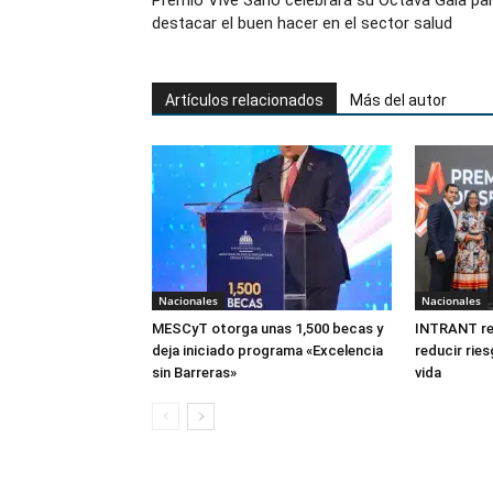
Premio Vive Sano celebrará su Octava Gala pa
destacar el buen hacer en el sector salud
Artículos relacionados
Más del autor
Nacionales
Nacionales
MESCyT otorga unas 1,500 becas y
INTRANT r
deja iniciado programa «Excelencia
reducir ries
sin Barreras»
vida