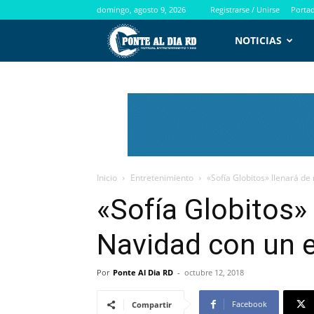
domingo, agosto 9, 2026
Registrarse / Unirse
Porta
PontealdiaRD.com
NOTICIAS
Inicio
Entretenimiento
«Sofía Globitos» llenará d
«Sofía Globitos» 
Navidad con un 
Por
Ponte Al Dia RD
-
octubre 12, 2018
Facebook
Compartir