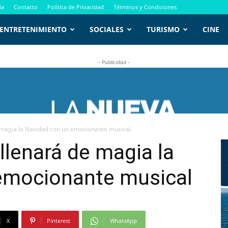
da
Contacto
Política de Privacidad
Términos y Condiciones
ENTRETENIMIENTO
SOCIALES
TURISMO
CINE
- Publicidad -
e magia la Navidad con un emocionante musical
llenará de magia la
emocionante musical
X
Pinterest
WhatsApp