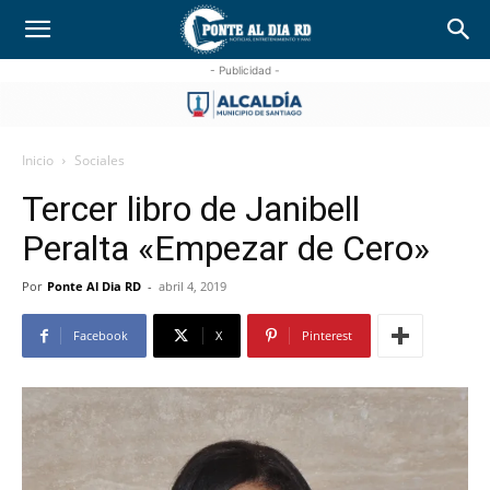
- Publicidad -
Inicio
Sociales
Tercer libro de Janibell
Peralta «Empezar de Cero»
Por
Ponte Al Dia RD
-
abril 4, 2019
Facebook
X
Pinterest