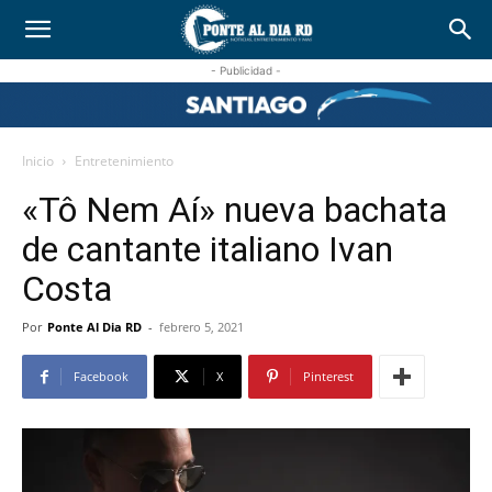
- Publicidad -
Inicio
Entretenimiento
«Tô Nem Aí» nueva bachata
de cantante italiano Ivan
Costa
Por
Ponte Al Dia RD
-
febrero 5, 2021
Facebook
X
Pinterest