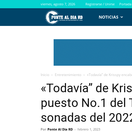
viernes, agosto 7, 2026
Registrarse / Unirse
Portada
PontealdiaRD.com
NOTICIAS
Inicio
Entretenimiento
«Todavía” de Krisspy encabe
«Todavía” de Kri
puesto No.1 del 
sonadas del 202
Por
Ponte Al Dia RD
-
febrero 1, 2023