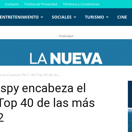
Contacto
Política de Privacidad
Términos y Condiciones
ENTRETENIMIENTO
SOCIALES
TURISMO
CINE
- Publicidad -
za el puesto No.1 del Top 40 de las...
sspy encabeza el
Top 40 de las más
2