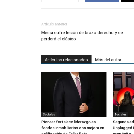
Artículo anterior
Messi sufre lesión de brazo derecho y se
perderá el clásico
Artículos relacionados
Más del autor
Sociales
Sociales
Pioneer fortalece liderazgo en
Segunda ed
fondos inmobiliarios con mejora en
Unplugged i
calificación de Feller Rate
propósito