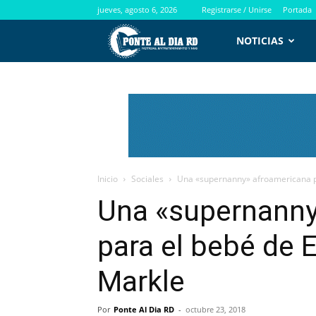
jueves, agosto 6, 2026
Registrarse / Unirse
Portada
PontealdiaRD.com
NOTICIAS
Inicio
Sociales
Una «supernanny» afroamericana p
Una «supernanny
para el bebé de 
Markle
Por
Ponte Al Dia RD
-
octubre 23, 2018