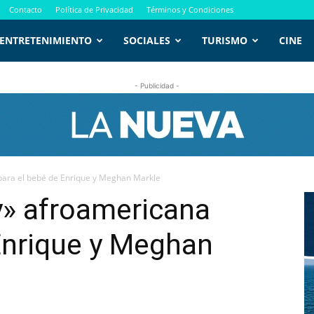
Contacto
Política de Privacidad
Términos y Condiciones
ENTRETENIMIENTO
SOCIALES
TURISMO
CINE
- Publicidad -
ara el bebé de Enrique y Meghan Markle
» afroamericana
Enrique y Meghan