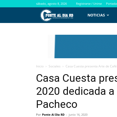
sábado, agosto 8, 2026
Registrarse / Unirse
Portada
PontealdiaRD.com
NOTICIAS
Inicio
Sociales
Casa Cuesta presenta Arte de Caf
Casa Cuesta pre
2020 dedicada a
Pacheco
Por
Ponte Al Dia RD
-
junio 16, 2020