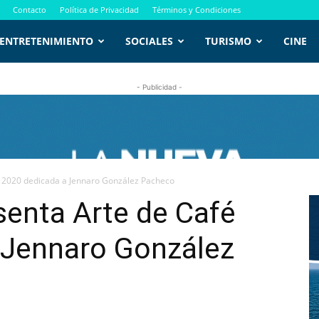
Contacto
Política de Privacidad
Términos y Condiciones
ENTRETENIMIENTO
SOCIALES
TURISMO
CINE
- Publicidad -
é 2020 dedicada a Jennaro González Pacheco
senta Arte de Café
 Jennaro González