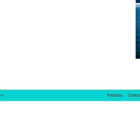
com
Portada
Contac