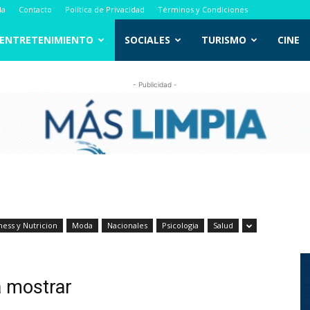
da
Contacto
Política de Privacidad
Términos y Condiciones
ENTRETENIMIENTO
SOCIALES
TURISMO
CINE
- Publicidad -
ness y Nutricion
Moda
Nacionales
Psicologia
Salud
a mostrar