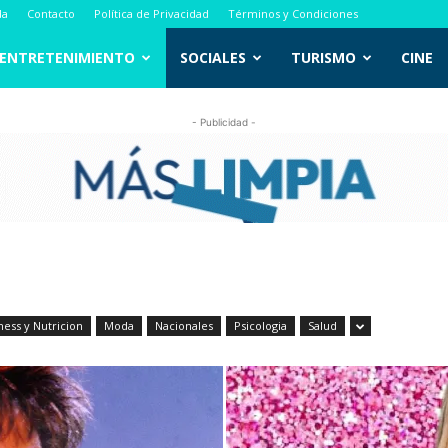
da
Contacto
Política de Privacidad
Términos y Condiciones
ENTRETENIMIENTO
SOCIALES
TURISMO
CINE
- Publicidad -
ness y Nutricion
Moda
Nacionales
Psicologia
Salud