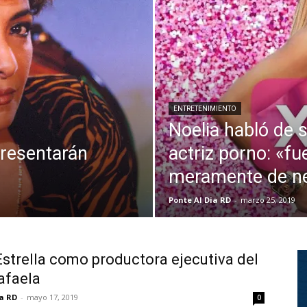
ENTRETENIMIENTO
Noelia habló de
presentarán
actriz porno: «fu
meramente de n
Ponte Al Dia RD
-
marzo 25, 2019
strella como productora ejecutiva del
afaela
ia RD
-
mayo 17, 2019
0