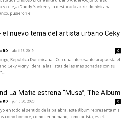
 Estados Unidos.- El cantante urbano Anuel AA, junto a su
a y colega Daddy Yankee y la destacada actriz dominicana
nco, pusieron el...
» el nuevo tema del artista urbano Ceky
ia RD
-
abril 16, 2019
0
ngo, República Dominicana.- Con una interesante propuesta el
ano Ceky Viciny lidera la las listas de las más sonadas con su
...
d La Mafia estrena “Musa”, The Album
ia RD
-
junio 30, 2020
0
yo en todo el sentido de la palabra, este álbum representa mis
os como hombre, como ser humano, como artista, es el...