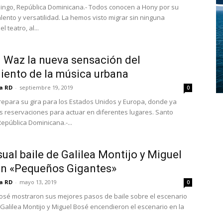
ngo, República Dominicana.- Todos conocen a Hony por su
lento y versatilidad. La hemos visto migrar sin ninguna
el teatro, al...
 Waz la nueva sensación del
ento de la música urbana
ia RD
-
septiembre 19, 2019
0
 prepara su gira para los Estados Unidos y Europa, donde ya
as reservaciones para actuar en diferentes lugares. Santo
epública Dominicana.-...
sual baile de Galilea Montijo y Miguel
en «Pequeños Gigantes»
ia RD
-
mayo 13, 2019
0
Bosé mostraron sus mejores pasos de baile sobre el escenario
. Galilea Montijo y Miguel Bosé encendieron el escenario en la