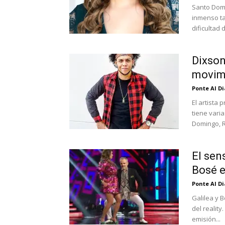
Santo Domi
inmenso ta
dificultad d
Dixson
movimi
Ponte Al D
El artista
tiene vari
Domingo, R
El sen
Bosé 
Ponte Al D
Galilea y 
del reality
emisión...