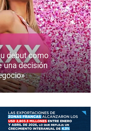
 su debut como
e una decisión
egocio»