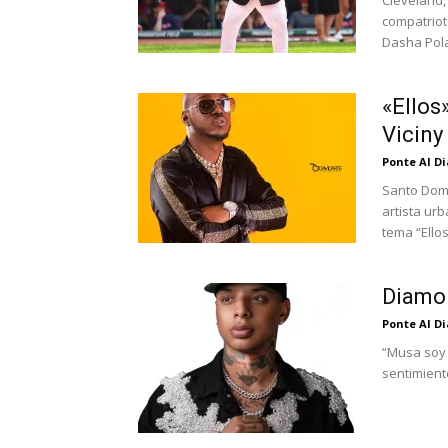
Cleveland,
compatriot
Dasha Pola
«Ellos
Viciny
Ponte Al D
Santo Domi
artista urb
tema “Ellos”
Diamon
Ponte Al D
“Musa soy 
sentimient