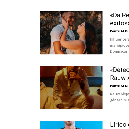
«Da Re
exitos
Ponte Al D
Influencers
manejados
Dominicana
«Detec
Rauw 
Ponte Al D
Rauw Aleja
género Mia
Lírico