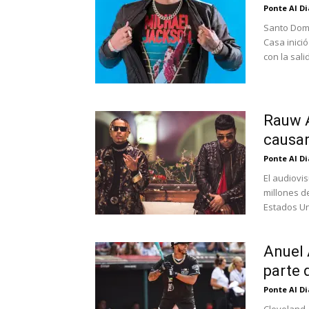
Ponte Al D
Santo Domi
Casa inici
con la salid
Rauw A
causar
Ponte Al D
El audiovi
millones d
Estados Uni
Anuel 
parte 
Ponte Al D