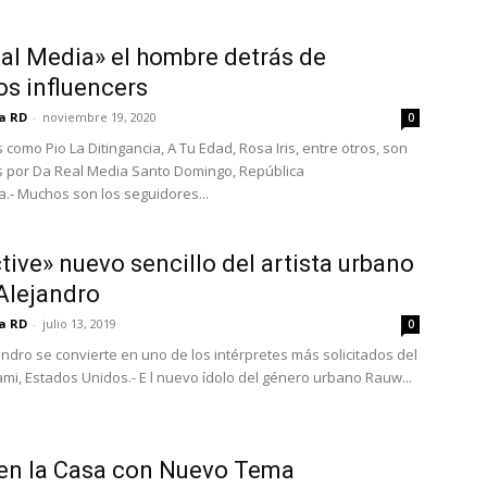
al Media» el hombre detrás de
os influencers
ia RD
-
noviembre 19, 2020
0
 como Pio La Ditingancia, A Tu Edad, Rosa Iris, entre otros, son
 por Da Real Media Santo Domingo, República
.- Muchos son los seguidores...
tive» nuevo sencillo del artista urbano
Alejandro
ia RD
-
julio 13, 2019
0
ndro se convierte en uno de los intérpretes más solicitados del
mi, Estados Unidos.- E l nuevo ídolo del género urbano Rauw...
 en la Casa con Nuevo Tema