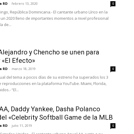
ia RD
-
febrero 13, 2020
0
ngo, República Dominicana.- El cantante urbano Lírico en la
ó un 2020 lleno de importantes momentos a nivel profesional
a de...
lejandro y Chencho se unen para
 «El Efecto»
ia RD
-
marzo 18, 2019
0
sual del tema a pocos días de su estreno ha superados los 3
e reproducciones en la plataforma YouTube. Miami, Florida,
dos.- “El...
AA, Daddy Yankee, Dasha Polanco
del «Celebrity Softball Game de la MLB
ia RD
-
julio 11, 2019
0