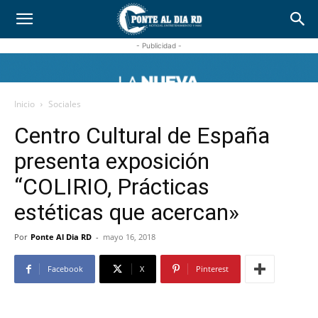
- Publicidad -
Inicio
Sociales
Centro Cultural de España
presenta exposición
“COLIRIO, Prácticas
estéticas que acercan»
Por
Ponte Al Dia RD
-
mayo 16, 2018
Facebook
X
Pinterest