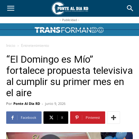
- Publicidad -
Inicio
Entretenimiento
“El Domingo es Mío”
fortalece propuesta televisiva
al cumplir su primer mes en
el aire
Por
Ponte Al Dia RD
-
junio 9, 2026
Facebook
X
Pinterest