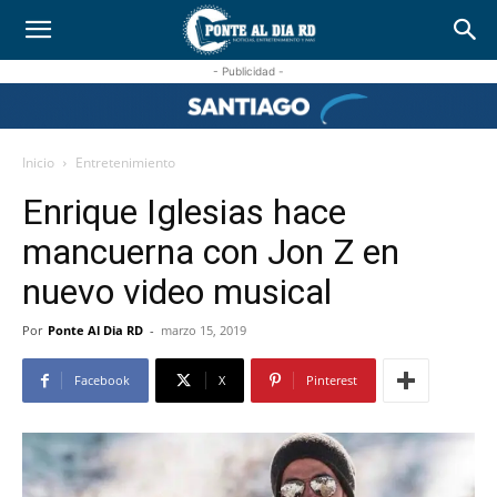
- Publicidad -
Inicio
Entretenimiento
Enrique Iglesias hace
mancuerna con Jon Z en
nuevo video musical
Por
Ponte Al Dia RD
-
marzo 15, 2019
Facebook
X
Pinterest