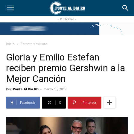
- Publicidad -
Inicio
Entretenimiento
Gloria y Emilio Estefan
reciben premio Gershwin a la
Mejor Canción
Por
Ponte Al Dia RD
-
marzo 15, 2019
Facebook
X
Pinterest