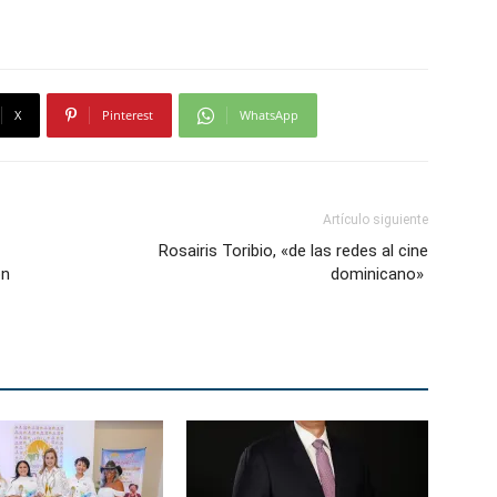
X
Pinterest
WhatsApp
Artículo siguiente
Rosairis Toribio, «de las redes al cine
ón
dominicano»