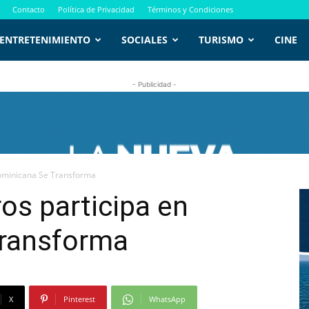
Contacto
Política de Privacidad
Términos y Condiciones
ENTRETENIMIENTO
SOCIALES
TURISMO
CINE
- Publicidad -
Dominicana Se Transforma
os participa en
ransforma
X
Pinterest
WhatsApp