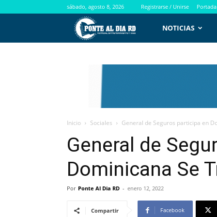
sábado, agosto 8, 2026
Registrarse / Unirse
Portada
PontealdiaRD.com
NOTICIAS
Inicio
Sociales
General de Seguros participa en 
General de Segur
Dominicana Se T
Por
Ponte Al Dia RD
-
enero 12, 2022
Facebook
Compartir