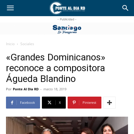
- Publicidad -
Inicio
Sociales
«Grandes Dominicanos»
reconoce a compositora
Águeda Blandino
Por
Ponte Al Dia RD
-
marzo 18, 2019
Facebook
X
Pinterest