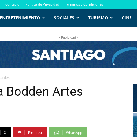
Contacto
Política de Privacidad
Términos y Condiciones
ENTRETENIMIENTO
SOCIALES
TURISMO
CINE
- Publicidad -
suales
a Bodden Artes
X
Pinterest
WhatsApp