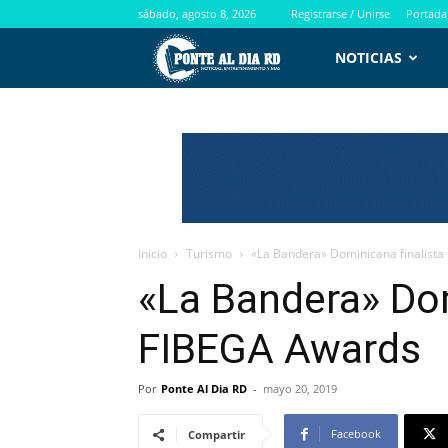
sábado, agosto 8, 2026
Registrarse / Unirse
Portada
PontealdiaRD.com
NOTICIAS
Inicio
Turismo
«La Bandera» Dominicana finalista
«La Bandera» Dom
FIBEGA Awards
Por
Ponte Al Dia RD
-
mayo 20, 2019
Facebook
Compartir