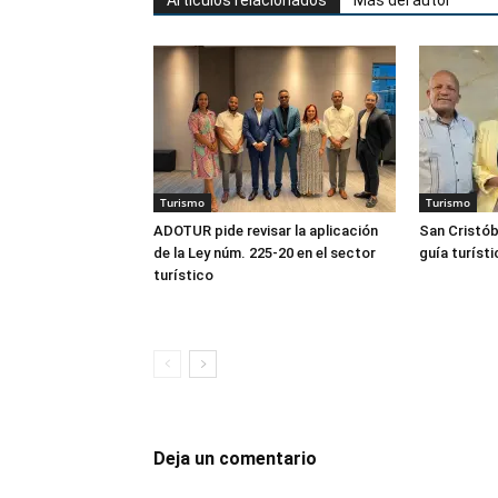
Artículos relacionados
Más del autor
Turismo
Turismo
ADOTUR pide revisar la aplicación
San Cristób
de la Ley núm. 225-20 en el sector
guía turísti
turístico
Deja un comentario