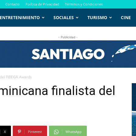
Contacto
Política de Privacidad
Términos y Condiciones
ENTRETENIMIENTO
SOCIALES
TURISMO
CINE
- Publicidad -
 del FIBEGA Awards
inicana finalista del
X
Pinterest
WhatsApp