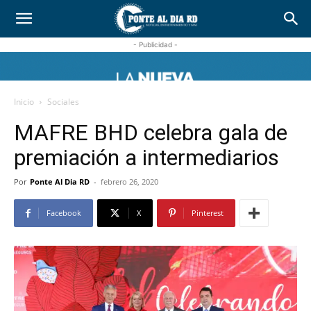
- Publicidad -
Inicio
Sociales
MAFRE BHD celebra gala de
premiación a intermediarios
Por
Ponte Al Dia RD
-
febrero 26, 2020
Facebook
X
Pinterest