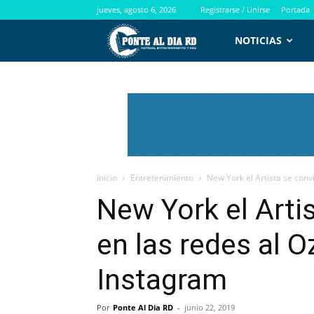
jueves, agosto 6, 2026
Registrarse / Unirse
Portada
PontealdiaRD.com
NOTICIAS
Inicio
Entretenimiento
New York el Artista se convi
New York el Artis
en las redes al O
Instagram
Por
Ponte Al Dia RD
-
junio 22, 2019