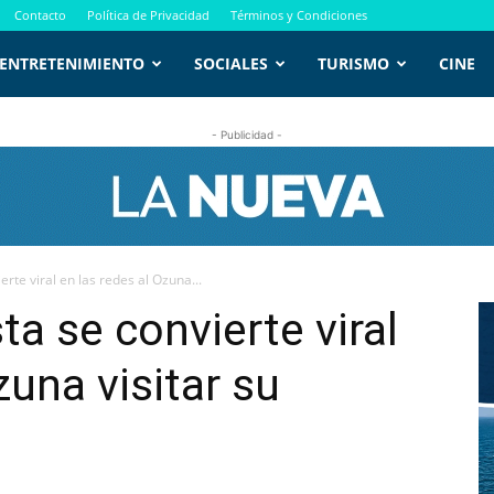
Contacto
Política de Privacidad
Términos y Condiciones
ENTRETENIMIENTO
SOCIALES
TURISMO
CINE
- Publicidad -
erte viral en las redes al Ozuna...
ta se convierte viral
zuna visitar su