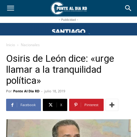
- Publicidad -
Inicio
Nacionales
Osiris de León dice: «urge
llamar a la tranquilidad
política»
Por
Ponte Al Dia RD
-
julio 18, 2019
Facebook
X
Pinterest