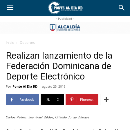
- Publicidad -
Inicio
Deportes
Realizan lanzamiento de la
Federación Dominicana de
Deporte Electrónico
Por
Ponte Al Dia RD
-
agosto 25, 2019
Facebook
X
Pinterest
Carlos Peěrez, Jean Paul Valdez, Orlando Jorge Villegas