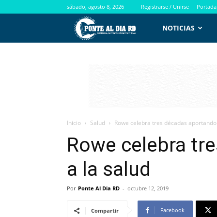
sábado, agosto 8, 2026
Registrarse / Unirse
Portada
PontealdiaRD.com
NOTICIAS
Inicio
Salud
Rowe celebra tres décadas aportando 
Rowe celebra tr
a la salud
Por
Ponte Al Dia RD
-
octubre 12, 2019
Facebook
Compartir