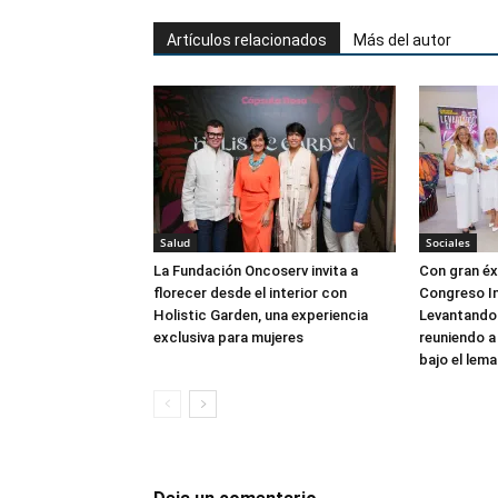
Artículos relacionados
Más del autor
Salud
Sociales
La Fundación Oncoserv invita a
Con gran éxi
florecer desde el interior con
Congreso In
Holistic Garden, una experiencia
Levantando 
exclusiva para mujeres
reuniendo a
bajo el lema