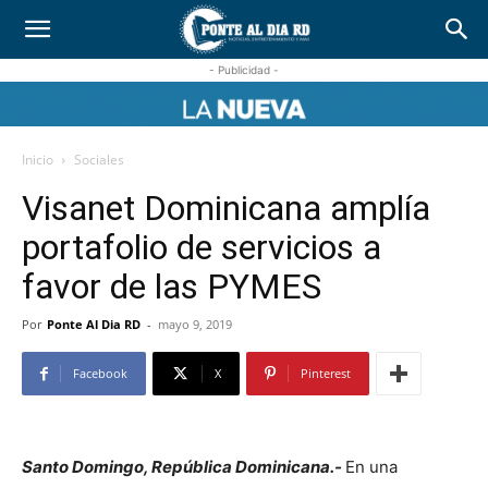
- Publicidad -
Inicio
Sociales
Visanet Dominicana amplía
portafolio de servicios a
favor de las PYMES
Por
Ponte Al Dia RD
-
mayo 9, 2019
Facebook
X
Pinterest
Santo Domingo, República Dominicana.-
En una