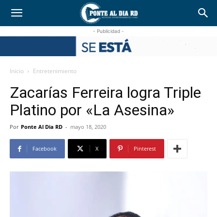
- Publicidad -
Inicio
Entretenimiento
Zacarías Ferreira logra Triple
Platino por «La Asesina»
Por
Ponte Al Dia RD
-
mayo 18, 2020
Facebook
X
Pinterest