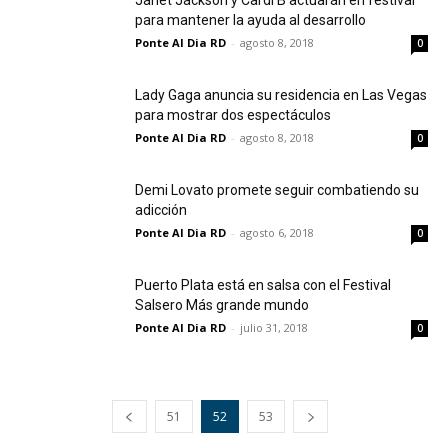
Janet Jackson y Cardi B actuarán en festival
para mantener la ayuda al desarrollo
Ponte Al Dia RD
-
agosto 8, 2018
0
Lady Gaga anuncia su residencia en Las Vegas
para mostrar dos espectáculos
Ponte Al Dia RD
-
agosto 8, 2018
0
Demi Lovato promete seguir combatiendo su
adicción
Ponte Al Dia RD
-
agosto 6, 2018
0
Puerto Plata está en salsa con el Festival
Salsero Más grande mundo
Ponte Al Dia RD
-
julio 31, 2018
0
51
52
53