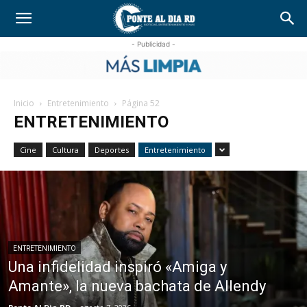
- Publicidad -
Inicio
Entretenimiento
Página 52
ENTRETENIMIENTO
Cine
Cultura
Deportes
Entretenimiento
ENTRETENIMIENTO
Una infidelidad inspiró «Amiga y
Amante», la nueva bachata de Allendy