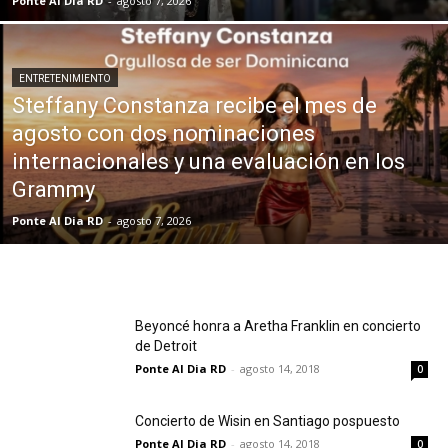
Ponte Al Dia RD
-
agosto 7, 2026
ENTRETENIMIENTO
Steffany Constanza recibe el mes de
agosto con dos nominaciones
internacionales y una evaluación en los
Grammy
Ponte Al Dia RD
-
agosto 7, 2026
Beyoncé honra a Aretha Franklin en concierto
de Detroit
Ponte Al Dia RD
-
agosto 14, 2018
0
Concierto de Wisin en Santiago pospuesto
Ponte Al Dia RD
-
agosto 14, 2018
0