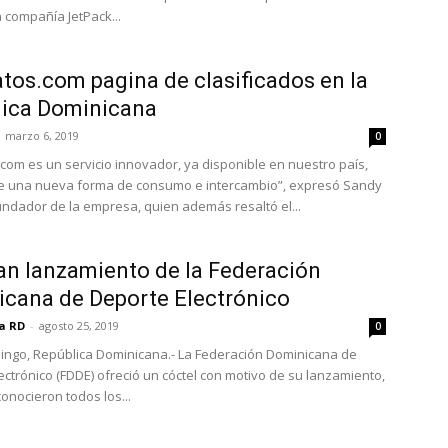
a compañía JetPack...
tos.com pagina de clasificados en la
lica Dominicana
marzo 6, 2019
0
com es un servicio innovador, ya disponible en nuestro país,
e una nueva forma de consumo e intercambio”, expresó Sandy
undador de la empresa, quien además resaltó el...
an lanzamiento de la Federación
cana de Deporte Electrónico
ia RD
-
agosto 25, 2019
0
ngo, República Dominicana.- La Federación Dominicana de
ectrónico (FDDE) ofreció un cóctel con motivo de su lanzamiento,
onocieron todos los...