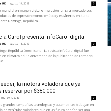
ia RD
-
agosto 19, 2019
0
er mundial en imagen digital e impresión lanza al mercado sus
oductos de impresión monocromática y escáneres en Santo
anto Domingo, República...
ia Carol presenta InfoCarol digital
ia RD
-
agosto 15, 2019
0
ngo, República Dominicana.- La revista InfoCarol digital fue
 en el marco del 15 aniversario de la publicación de Farmacia
n...
eeder, la motora voladora que ya
 reservar por $380,000
marzo 7, 2019
0
as grandes compañías tecnológicas y automotrices trabajan en
llo de vehículos voladores que en un futuro podrían ser una