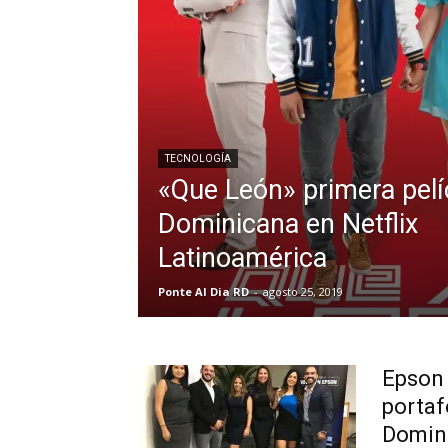
TECNOLOGÍA
«Que León» primera pelí
Dominicana en Netflix
Latinoamérica
Ponte Al Dia RD
-
agosto 25, 2019
Epson
portaf
Domin