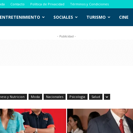
ada
Contacto
Política de Privacidad
Términos y Condiciones
ENTRETENIMIENTO
SOCIALES
TURISMO
CINE
- Publicidad -
ness y Nutricion
Moda
Nacionales
Psicologia
Salud